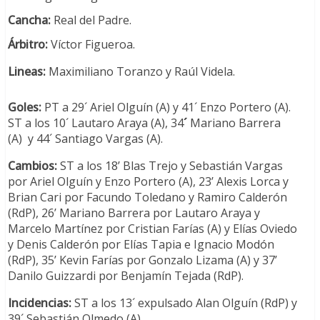
Cancha:
Real del Padre.
Árbitro:
Víctor Figueroa.
Lineas:
Maximiliano Toranzo y Raúl Videla.
Goles:
PT a 29´ Ariel Olguín (A) y 41´ Enzo Portero (A).
ST a los 10´ Lautaro Araya (A), 34
´
Mariano Barrera
(A) y 44´ Santiago Vargas (A).
Cambios:
ST a los 18’ Blas Trejo y Sebastián Vargas
por Ariel Olguín y Enzo Portero (A), 23’ Alexis Lorca y
Brian Cari por Facundo Toledano y Ramiro Calderón
(RdP), 26’ Mariano Barrera por Lautaro Araya y
Marcelo Martínez por Cristian Farías (A) y Elías Oviedo
y Denis Calderón por Elías Tapia e Ignacio Modón
(RdP), 35’ Kevin Farías por Gonzalo Lizama (A) y 37’
Danilo Guizzardi por Benjamín Tejada (RdP).
Incidencias:
ST a los 13´ expulsado Alan Olguín (RdP) y
39´ Sebastián Olmedo (A).