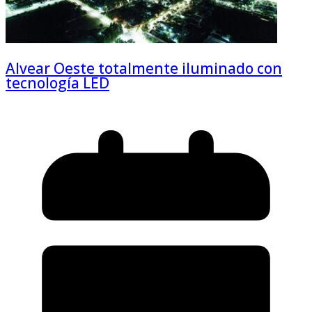
Alvear Oeste totalmente iluminado con
tecnología LED