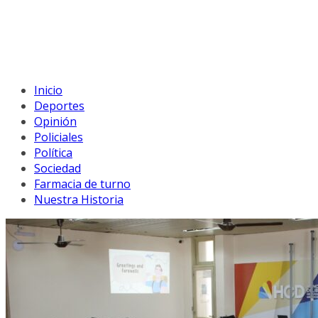
Inicio
Deportes
Opinión
Policiales
Política
Sociedad
Farmacia de turno
Nuestra Historia