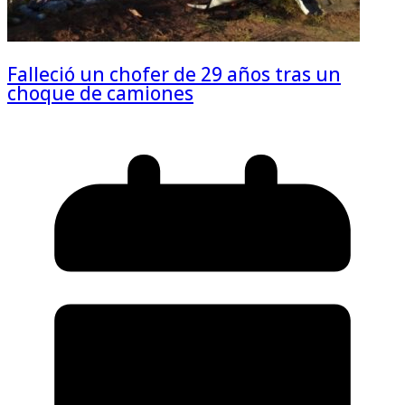
Falleció un chofer de 29 años tras un
choque de camiones