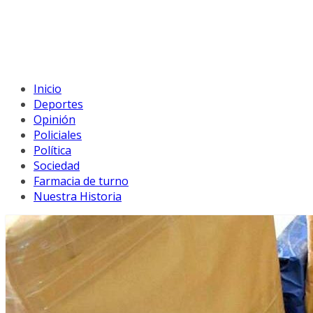
Inicio
Deportes
Opinión
Policiales
Política
Sociedad
Farmacia de turno
Nuestra Historia