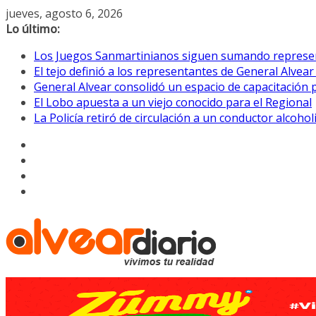
Saltar
jueves, agosto 6, 2026
al
Lo último:
contenido
Los Juegos Sanmartinianos siguen sumando represe
El tejo definió a los representantes de General Alvea
General Alvear consolidó un espacio de capacitación 
El Lobo apuesta a un viejo conocido para el Regional
La Policía retiró de circulación a un conductor alcoho