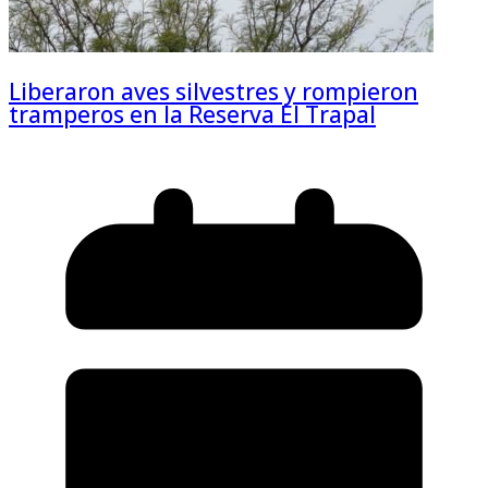
Liberaron aves silvestres y rompieron
tramperos en la Reserva El Trapal