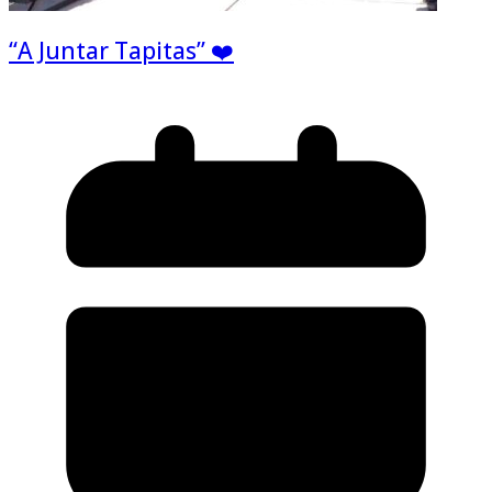
“A Juntar Tapitas” ❤️