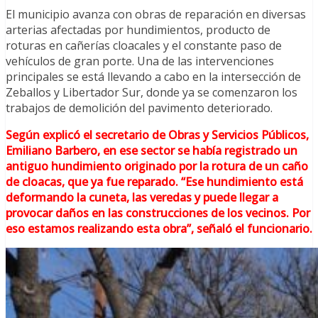
El municipio avanza con obras de reparación en diversas
arterias afectadas por hundimientos, producto de
roturas en cañerías cloacales y el constante paso de
vehículos de gran porte. Una de las intervenciones
principales se está llevando a cabo en la intersección de
Zeballos y Libertador Sur, donde ya se comenzaron los
trabajos de demolición del pavimento deteriorado.
Según explicó el secretario de Obras y Servicios Públicos,
Emiliano Barbero, en ese sector se había registrado un
antiguo hundimiento originado por la rotura de un caño
de cloacas, que ya fue reparado. “Ese hundimiento está
deformando la cuneta, las veredas y puede llegar a
provocar daños en las construcciones de los vecinos. Por
eso estamos realizando esta obra”, señaló el funcionario.