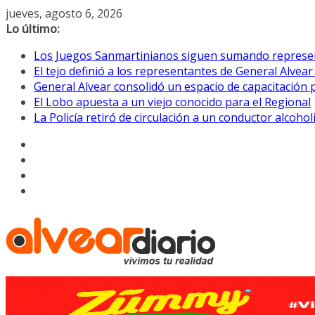
Saltar
jueves, agosto 6, 2026
al
Lo último:
contenido
Los Juegos Sanmartinianos siguen sumando represe
El tejo definió a los representantes de General Alvea
General Alvear consolidó un espacio de capacitación 
El Lobo apuesta a un viejo conocido para el Regional
La Policía retiró de circulación a un conductor alcoho