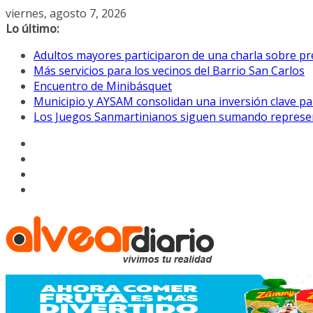
Saltar
viernes, agosto 7, 2026
al
Lo último:
contenido
Adultos mayores participaron de una charla sobre pre
Más servicios para los vecinos del Barrio San Carlos
Encuentro de Minibásquet
Municipio y AYSAM consolidan una inversión clave pa
Los Juegos Sanmartinianos siguen sumando represe