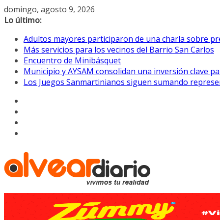
Saltar
domingo, agosto 9, 2026
al
Lo último:
contenido
Adultos mayores participaron de una charla sobre pre
Más servicios para los vecinos del Barrio San Carlos
Encuentro de Minibásquet
Municipio y AYSAM consolidan una inversión clave pa
Los Juegos Sanmartinianos siguen sumando represe