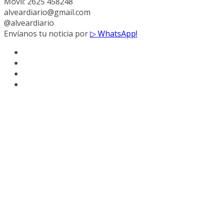
Móvil: 2625 458248
alveardiario@gmail.com
@alveardiario
Envíanos tu noticia por
▷ WhatsApp!