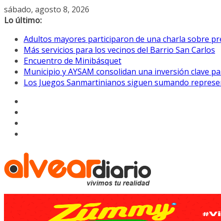
Saltar
sábado, agosto 8, 2026
al
Lo último:
contenido
Adultos mayores participaron de una charla sobre pre
Más servicios para los vecinos del Barrio San Carlos
Encuentro de Minibásquet
Municipio y AYSAM consolidan una inversión clave pa
Los Juegos Sanmartinianos siguen sumando represe