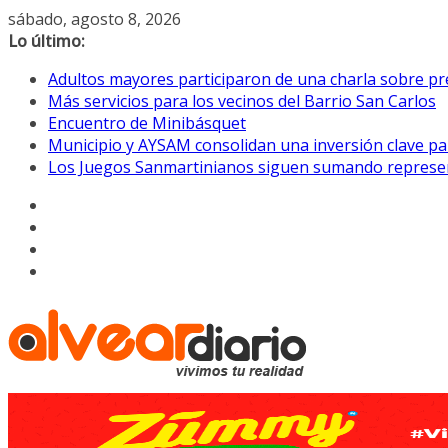
Saltar
sábado, agosto 8, 2026
al
Lo último:
contenido
Adultos mayores participaron de una charla sobre pre
Más servicios para los vecinos del Barrio San Carlos
Encuentro de Minibásquet
Municipio y AYSAM consolidan una inversión clave pa
Los Juegos Sanmartinianos siguen sumando represe