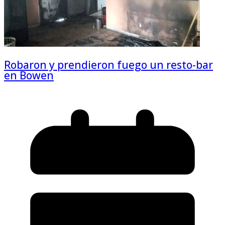
Robaron y prendieron fuego un resto-bar
en Bowen