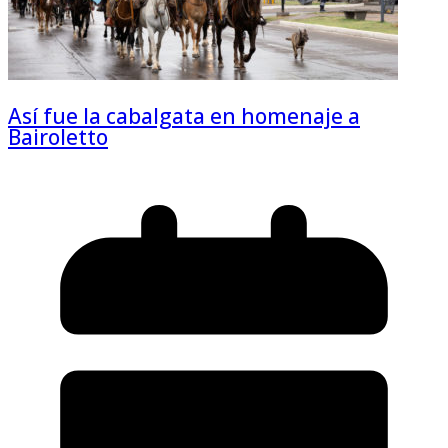
Así fue la cabalgata en homenaje a
Bairoletto