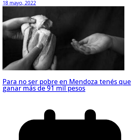
18 mayo, 2022
Para no ser pobre en Mendoza tenés que
ganar más de 91 mil pesos