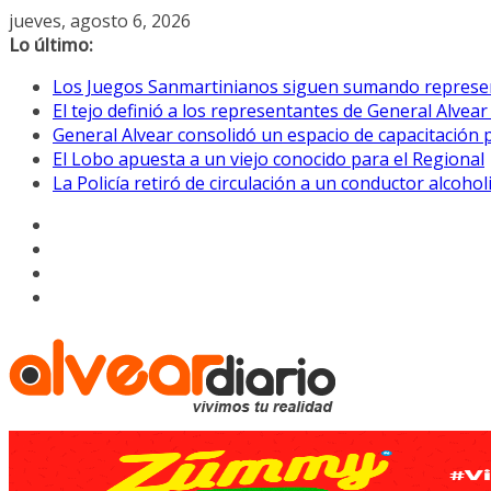
Saltar
jueves, agosto 6, 2026
al
Lo último:
contenido
Los Juegos Sanmartinianos siguen sumando represe
El tejo definió a los representantes de General Alvea
General Alvear consolidó un espacio de capacitación 
El Lobo apuesta a un viejo conocido para el Regional
La Policía retiró de circulación a un conductor alcoho