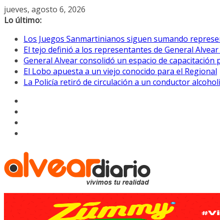
Saltar
jueves, agosto 6, 2026
al
Lo último:
contenido
Los Juegos Sanmartinianos siguen sumando represe
El tejo definió a los representantes de General Alvea
General Alvear consolidó un espacio de capacitación 
El Lobo apuesta a un viejo conocido para el Regional
La Policía retiró de circulación a un conductor alcoho