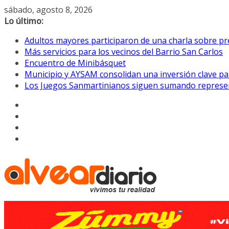
Saltar
sábado, agosto 8, 2026
al
Lo último:
contenido
Adultos mayores participaron de una charla sobre pre
Más servicios para los vecinos del Barrio San Carlos
Encuentro de Minibásquet
Municipio y AYSAM consolidan una inversión clave pa
Los Juegos Sanmartinianos siguen sumando represe