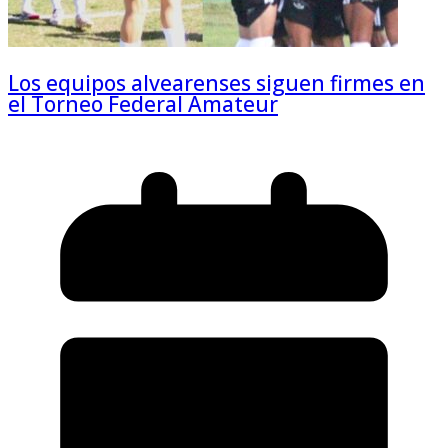
Los equipos alvearenses siguen firmes en
el Torneo Federal Amateur