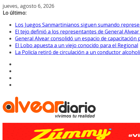
Saltar
jueves, agosto 6, 2026
al
Lo último:
contenido
Los Juegos Sanmartinianos siguen sumando represe
El tejo definió a los representantes de General Alvea
General Alvear consolidó un espacio de capacitación 
El Lobo apuesta a un viejo conocido para el Regional
La Policía retiró de circulación a un conductor alcoho