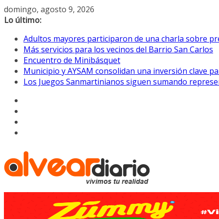
Saltar
domingo, agosto 9, 2026
al
Lo último:
contenido
Adultos mayores participaron de una charla sobre pre
Más servicios para los vecinos del Barrio San Carlos
Encuentro de Minibásquet
Municipio y AYSAM consolidan una inversión clave pa
Los Juegos Sanmartinianos siguen sumando represe