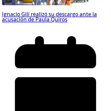
Ignacio Gilí realizó su descargo ante la
acusación de Paula Quiros