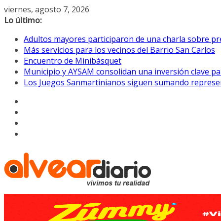
Saltar
viernes, agosto 7, 2026
al
Lo último:
contenido
Adultos mayores participaron de una charla sobre pre
Más servicios para los vecinos del Barrio San Carlos
Encuentro de Minibásquet
Municipio y AYSAM consolidan una inversión clave pa
Los Juegos Sanmartinianos siguen sumando represe