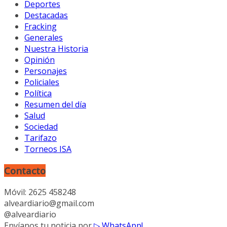
Deportes
Destacadas
Fracking
Generales
Nuestra Historia
Opinión
Personajes
Policiales
Política
Resumen del día
Salud
Sociedad
Tarifazo
Torneos ISA
Contacto
Móvil: 2625 458248
alveardiario@gmail.com
@alveardiario
Envíanos tu noticia por
▷ WhatsApp!