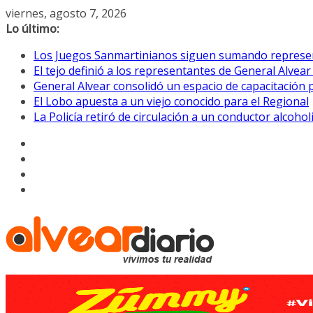
Saltar
viernes, agosto 7, 2026
al
Lo último:
contenido
Los Juegos Sanmartinianos siguen sumando represe
El tejo definió a los representantes de General Alvea
General Alvear consolidó un espacio de capacitación 
El Lobo apuesta a un viejo conocido para el Regional
La Policía retiró de circulación a un conductor alcoho