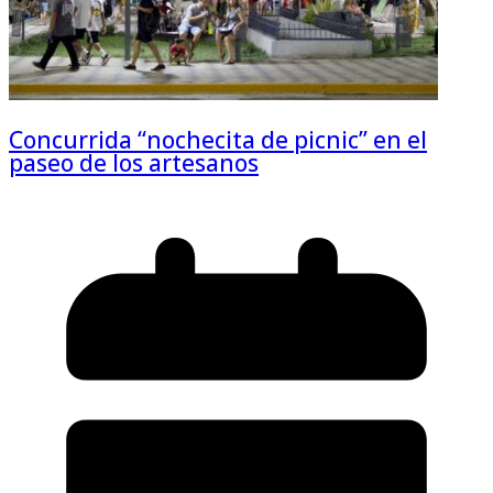
Concurrida “nochecita de picnic” en el
paseo de los artesanos