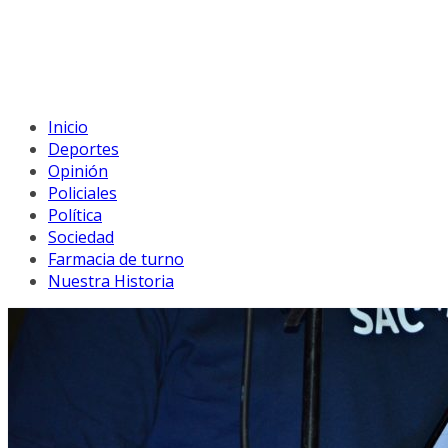
Inicio
Deportes
Opinión
Policiales
Política
Sociedad
Farmacia de turno
Nuestra Historia