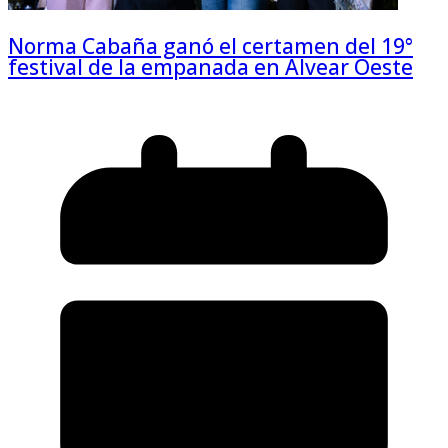
Norma Cabaña ganó el certamen del 19°
festival de la empanada en Alvear Oeste