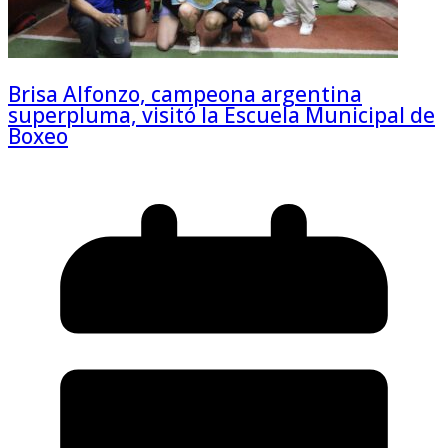
Brisa Alfonzo, campeona argentina
superpluma, visitó la Escuela Municipal de
Boxeo