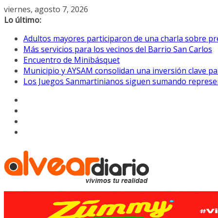
Saltar
viernes, agosto 7, 2026
al
Lo último:
contenido
Adultos mayores participaron de una charla sobre pre
Más servicios para los vecinos del Barrio San Carlos
Encuentro de Minibásquet
Municipio y AYSAM consolidan una inversión clave pa
Los Juegos Sanmartinianos siguen sumando represe