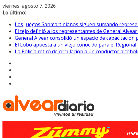
Saltar
viernes, agosto 7, 2026
al
Lo último:
contenido
Los Juegos Sanmartinianos siguen sumando represe
El tejo definió a los representantes de General Alvea
General Alvear consolidó un espacio de capacitación 
El Lobo apuesta a un viejo conocido para el Regional
La Policía retiró de circulación a un conductor alcoho