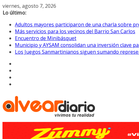
Saltar
viernes, agosto 7, 2026
al
Lo último:
contenido
Adultos mayores participaron de una charla sobre pre
Más servicios para los vecinos del Barrio San Carlos
Encuentro de Minibásquet
Municipio y AYSAM consolidan una inversión clave pa
Los Juegos Sanmartinianos siguen sumando represe