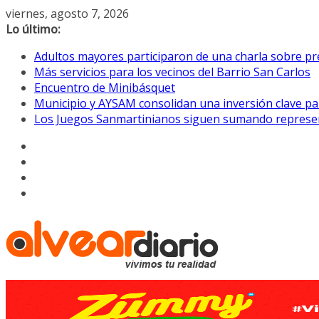
Saltar
viernes, agosto 7, 2026
al
Lo último:
contenido
Adultos mayores participaron de una charla sobre pre
Más servicios para los vecinos del Barrio San Carlos
Encuentro de Minibásquet
Municipio y AYSAM consolidan una inversión clave pa
Los Juegos Sanmartinianos siguen sumando represe