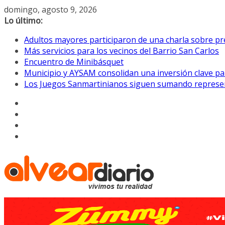
Saltar
domingo, agosto 9, 2026
al
Lo último:
contenido
Adultos mayores participaron de una charla sobre pre
Más servicios para los vecinos del Barrio San Carlos
Encuentro de Minibásquet
Municipio y AYSAM consolidan una inversión clave pa
Los Juegos Sanmartinianos siguen sumando represe