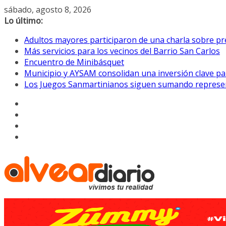
Saltar
sábado, agosto 8, 2026
al
Lo último:
contenido
Adultos mayores participaron de una charla sobre pre
Más servicios para los vecinos del Barrio San Carlos
Encuentro de Minibásquet
Municipio y AYSAM consolidan una inversión clave pa
Los Juegos Sanmartinianos siguen sumando represe