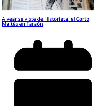
Alvear se viste de Historieta, el Corto
Maltés en Faraón