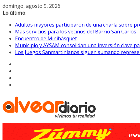
Saltar
domingo, agosto 9, 2026
al
Lo último:
contenido
Adultos mayores participaron de una charla sobre pre
Más servicios para los vecinos del Barrio San Carlos
Encuentro de Minibásquet
Municipio y AYSAM consolidan una inversión clave pa
Los Juegos Sanmartinianos siguen sumando represe