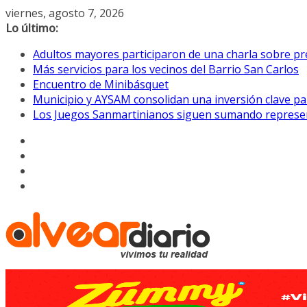
Saltar
viernes, agosto 7, 2026
al
Lo último:
contenido
Adultos mayores participaron de una charla sobre pre
Más servicios para los vecinos del Barrio San Carlos
Encuentro de Minibásquet
Municipio y AYSAM consolidan una inversión clave pa
Los Juegos Sanmartinianos siguen sumando represe