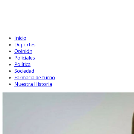
Inicio
Deportes
Opinión
Policiales
Política
Sociedad
Farmacia de turno
Nuestra Historia