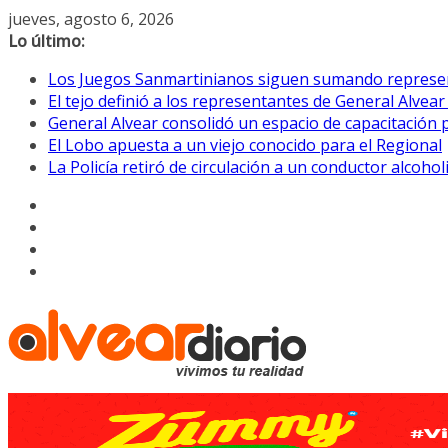
Saltar
jueves, agosto 6, 2026
al
Lo último:
contenido
Los Juegos Sanmartinianos siguen sumando represe
El tejo definió a los representantes de General Alvea
General Alvear consolidó un espacio de capacitación 
El Lobo apuesta a un viejo conocido para el Regional
La Policía retiró de circulación a un conductor alcoho