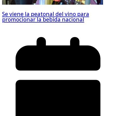
Se viene la peatonal del vino para
promocionar la bebida nacional