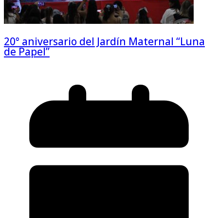
20° aniversario del Jardín Maternal “Luna
de Papel”