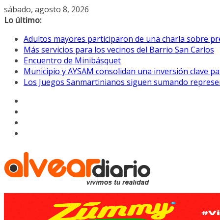
Saltar
sábado, agosto 8, 2026
al
Lo último:
contenido
Adultos mayores participaron de una charla sobre pre
Más servicios para los vecinos del Barrio San Carlos
Encuentro de Minibásquet
Municipio y AYSAM consolidan una inversión clave pa
Los Juegos Sanmartinianos siguen sumando represe