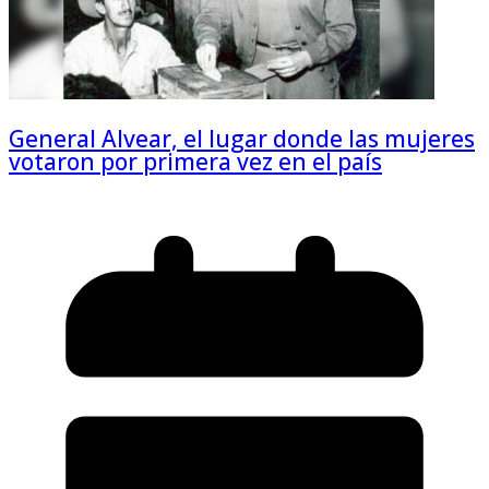
General Alvear, el lugar donde las mujeres
votaron por primera vez en el país