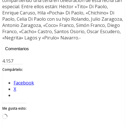
compartiendo una cena en celebración de esta fecha tan
especial. Entre ellos están: Héctor «Tito» Di Paolo,
Enrique Caruso, Hila «Pocha» Di Paolo, «Chichino» Di
Paolo, Celia Di Paolo con su hijo Rolando, Julio Zaragoza,
Antonio Zaragoza, «Coco» Franco, Simón Franco, Diego
Franco, «Cacho» Castro, Santos Osorio, Oscar Escudero,
«Negrita» Lagos y «Pirulo» Navarro.-
Comentarios
4.157
Compártelo:
Facebook
X
Me gusta esto:
Cargando...