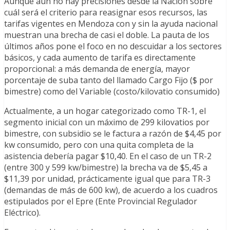
Aunque aún no hay precisiones desde la Nación sobre
cuál será el criterio para reasignar esos recursos, las
tarifas vigentes en Mendoza con y sin la ayuda nacional
muestran una brecha de casi el doble. La pauta de los
últimos años pone el foco en no descuidar a los sectores
básicos, y cada aumento de tarifa es directamente
proporcional: a más demanda de energía, mayor
porcentaje de suba tanto del llamado Cargo Fijo ($ por
bimestre) como del Variable (costo/kilovatio consumido)
Actualmente, a un hogar categorizado como TR-1, el
segmento inicial con un máximo de 299 kilovatios por
bimestre, con subsidio se le factura a razón de $4,45 por
kw consumido, pero con una quita completa de la
asistencia debería pagar $10,40. En el caso de un TR-2
(entre 300 y 599 kw/bimestre) la brecha va de $5,45 a
$11,39 por unidad, prácticamente igual que para TR-3
(demandas de más de 600 kw), de acuerdo a los cuadros
estipulados por el Epre (Ente Provincial Regulador
Eléctrico).